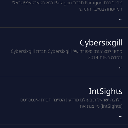
מהי חברת Paragon חברת Paragon היא סטארטאפ ישראלי
המתמחה בסייבר התקפי,
←
Cybersixgill
מחזון למציאות: סיפורה של Cybersixgill חברת Cybersixgill
נוסדה בשנת 2014
←
IntSights
חלוצה ישראלית בעולם מודיעין הסייבר חברת אינטסייטס
(IntSights) מייצגת את
←