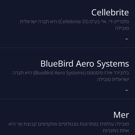
Cellebrite
סלברייט די. איי בע"מ (Cellebrite DI) היא חברה ישראלית
מובילה
←
BlueBird Aero Systems
בלובירד אירו סיסטמס (BlueBird Aero Systems) היא חברה
ישראלית מובילה
←
Mer
מובילה עולמית בפתרונות טכנולוגיים מתקדמים קבוצת מר היא
אחת החברות