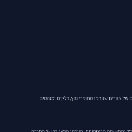
ן ושיקום של אזורים שזוהמו מחומרי נפץ, דלקים ומזהמים
"ל והתעשייה הביטחונית. הניסיון המצטבר של החברה