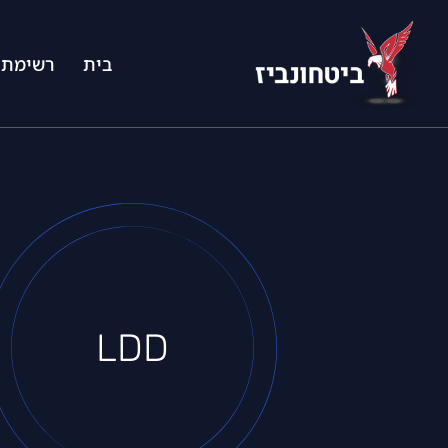
בית
רשימת 
LDD