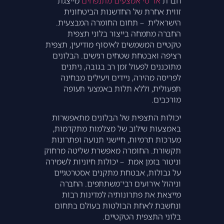
חברת
אר טי אמצעים מתנפחים
מייצגת
זווית אחרת של החדשנות הביטחונית
הישראלית – תחום החומרה המבצעית.
החברה מתמחה בייצור בלוני תצפית
טקטיים המשמשים לאיסוף מודיעין, תצפית
רציפה ואבטחת שטחים רגישים. הבלונים
מתוכננים לפעול זמן רב בגובה, ניתנים
לפריסה מהירה, ניידים ויעילים מבחינה
תפעולית, וללא תלות באמצעי תעופה
מורכבים.
יכולות התצפית של הבלונים מתאפשרות
באמצעות שילוב של מצלמות מתקדמות,
מערכות תרמיות, חיישני תנועה ופתרונות
תקשורת. החומרה מאפשרת שליטה מרחוק
וניטור בזמן אמת – יכולות חיוניות לשמירה
על גבולות, אבטחת מתקנים אסטרטגיים
וניהול אירועים רבי־משתתפים. החברה
מייצאת את פתרונותיה למדינות רבות
ונחשבת לאחת הבולטות בעולם בתחום
בלוני התצפית הטקטיים.