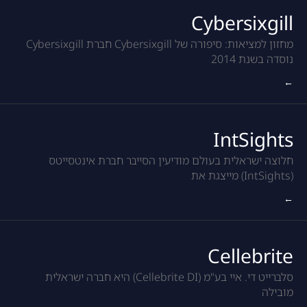
Cybersixgill
מחזון למציאות: סיפורה של Cybersixgill חברת Cybersixgill
נוסדה בשנת 2014
←
IntSights
חלוצה ישראלית בעולם מודיעין הסייבר חברת אינטסייטס
(IntSights) מייצגת את
←
Cellebrite
סלברייט די. איי בע"מ (Cellebrite DI) היא חברה ישראלית
מובילה