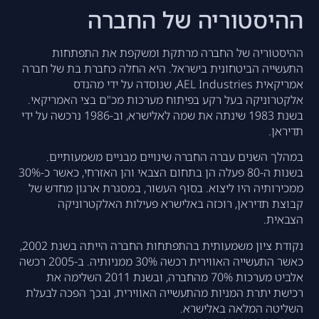
ההיסטוריה של החברה
ההיסטוריה של החברה מרתקת ומשקפת את התפתחות
התעשייה הביטחונית בישראל. היא החלה כחברת בת של חברה
אמריקאית AEL Industries, שנוסדה על ידי מהנדס
אלקטרוניקה בעל רקע בפיתוח מערכות מכ"ם בצי האמריקאי.
בשנת 1983 שינתה את שמה לאלישרא, וב-1986 נרכשה על ידי
תדיראן.
במהלך השנים עברה החברה שינויים מבניים משמעותיים.
בשנות ה-80 פעלה הן בתחום הצבאי והן האזרחי, כאשר כ-30%
ממכירותיה היו ליצוא. בסוף העשור, במסגרת ארגון מחדש של
קבוצת תדיראן, רוכזה באלישרא פעילות האלקטרוניקה
הצבאית.
נקודת ציון משמעותית בהתפתחות החברה הייתה בשנת 2002,
כאשר התעשייה האווירית רכשה 30% ממניותיה. ב-2005 רכשה
אלביט מערכות 70% מהחברה, ובשנת 2011 השלימה את
רכישת יתרת המניות מהתעשייה האווירית, ובכך הפכה לבעלת
השליטה המלאה באלישרא.