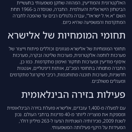
האלקטרונית והמודיעין, המהווה שחקן משמעותי בתעשיית
הביטחון הישראלית והעולמית. החברה, שנוסדה ב-1966 תחת
השם "א.אי.ל ישראל", עברה גלגולים רבים עד שהפכה לחברה
המתקדמת והמשפיעה שהיא כיום.
תחומי המומחיות של אלישרא
תחומי המומחיות של אלישרא מגוונים וכוללים פיתוח וייצור של
מערכות לוחמה אלקטרונית, מערכות שליטה ובקרה, מערכות
איסוף מודיעין ומערכות תחקור ואימון מתקדמות. כמו כן,
החברה מתמחה בתחומי המכ"ם, אותות דיגיטליים, אנטנות
חדשניות, מערכות תוכנה מתוחכמות, רכיבי מיקרוגל מתקדמים
ומעגלים משולבים.
פעילות בזירה הבינלאומית
עם למעלה מ-1,400 עובדים, אלישרא פועלת בזירה הבינלאומית
ומספקת את מוצריה ליותר מ-40 מדינות ברחבי העולם. נכון
לשנת 2009, מכירותיה השנתיות הגיעו ל-263 מיליון דולר,
המעידות על היקף פעילותה המשמעותי.