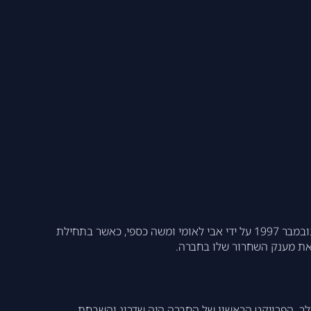
אירונאוטיקס בע"מ היא חברה ישראלית המתמחה בפיתוח וייצור מערכות בלתי מאוישות, שמטה פעילותה ביבנה. החברה נוסדה בנובמבר 1997 על ידי אבי לאומי ומשה כספי, כאשר בתחילת
חברה השקעות מקבוצת האחים עופר ומאיש העסקים קובי מימון, שרכש 26% מהמניות תמורת 600 אלף דולר. הפרויקט הראשון של החברה היה שדרוג והשבחת