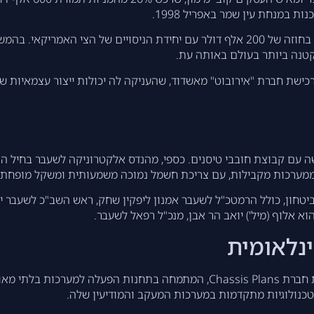
ת במנחת עין שמר באפריל 1998.
בתחילת 1999, עם צוות של 5 עובדים בלבד, זכתה החברה בחוזה של 200 אלף דולר עם יחידת 
 עם רכישת חברת "אירובוט" מאשדוד, שהעניקה לה יכולות ייצור עצמאיות
ם קבוצת חובבי טיסנים. כספי, מהנדס אלקטרוניקה לשעבר בחיל הא
ון, כולל הרמטכ"ל לשעבר אמנון ליפקין שחק, ראש השב"כ לשעבר יעקב
וא אלוף (מיל') יואב הר אבן, מנכ"ל רפאל לשעבר.
נלאומית
לאחרונה הרחיבה החברה את פעילותה בארה"ב עם רכישת חברת Chassis Plans, ה
טכנולוגיות מתקדמות במערכות המעקב והמודיעין שלה.