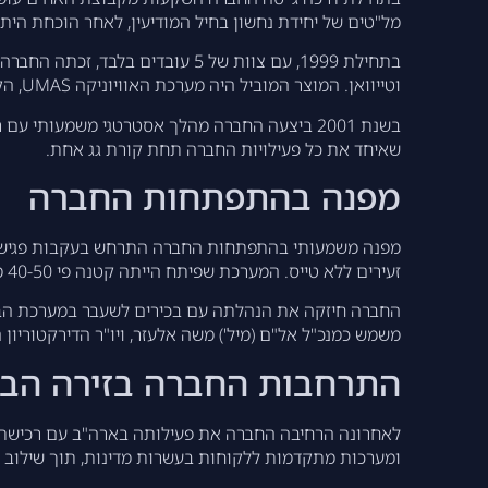
מל"טים של יחידת נחשון בחיל המודיעין, לאחר הוכחת היתכנו
וטייוואן. המוצר המוביל היה מערכת האוויוניקה UMAS, הקטנה ביותר בעולם באותה עת.
בשנת 2001 ביצעה החברה מהלך אסטרטגי משמעותי
שאיחד את כל פעילויות החברה תחת קורת גג אחת.
מפנה בהתפתחות החברה
מפנה משמעותי בהתפתחות החברה התרחש בעקבות פגישה ע
זעירים ללא טייס. המערכת שפיתח הייתה קטנה פי 40-50 ממערכות מקבילות, עם צריכת חשמל נמוכה משמעותית ומשקל מופחת.
החברה חיזקה את הנהלתה עם בכירים לשעבר במערכת הביטח
משמש כמנכ"ל אל"ם (מיל') משה אלעזר, ויו"ר הדירקטוריון ה
התרחבות החברה בזירה הבי
ומערכות מתקדמות ללקוחות בעשרות מדינות, תוך שילוב 