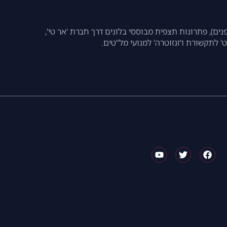
 כטב"מים ורחפנים), פתרונות תצפית מבוססי בלונים דרך חברת 'אר טי',
לתקשורת ו'זנזוטרה' למנועי מל"טים.